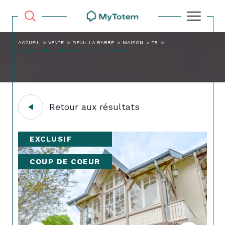
ACCUEIL
VENTE
DEUIL LA BARRE
MAISON
T5
MAISON ANGLO NORMANDE DE LA FIN XIXE
Retour aux résultats
EXCLUSIF
COUP DE COEUR