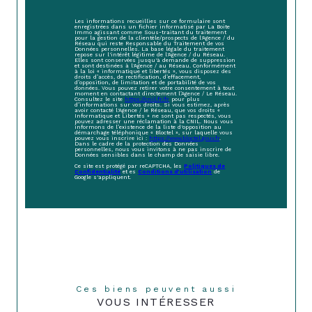
Les informations recueillies sur ce formulaire sont
enregistrées dans un fichier informatisé par La Boite
Immo agissant comme Sous-traitant du traitement
pour la gestion de la clientèle/prospects de l'Agence / du
Réseau qui reste Responsable du Traitement de vos
Données personnelles. La base légale du traitement
repose sur l'intérêt légitime de l'Agence / du Réseau.
Elles sont conservées jusqu'à demande de suppression
et sont destinées à l'Agence / au Réseau. Conformément
à la loi « informatique et libertés », vous disposez des
droits d’accès, de rectification, d’effacement,
d’opposition, de limitation et de portabilité de vos
données. Vous pouvez retirer votre consentement à tout
moment en contactant directement l’Agence / Le Réseau.
Consultez le site
https://cnil.fr/fr
pour plus
d’informations sur vos droits. Si vous estimez, après
avoir contacté l'Agence / le Réseau, que vos droits «
Informatique et Libertés » ne sont pas respectés, vous
pouvez adresser une réclamation à la CNIL. Nous vous
informons de l’existence de la liste d'opposition au
démarchage téléphonique « Bloctel », sur laquelle vous
pouvez vous inscrire ici :
https://www.bloctel.gouv.fr
.
Dans le cadre de la protection des Données
personnelles, nous vous invitons à ne pas inscrire de
Données sensibles dans le champ de saisie libre.
Ce site est protégé par reCAPTCHA, les
Politiques de
Confidentialité
et es
Conditions d'utilisation
de
Google s'appliquent.
Ces biens peuvent aussi
VOUS INTÉRESSER