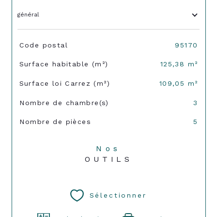
général
TRAD_SIROCCO_Caracteristique
Valeurs
Code postal
95170
Surface habitable (m²)
125,38 m²
Surface loi Carrez (m²)
109,05 m²
Nombre de chambre(s)
3
Nombre de pièces
5
Nos
OUTILS
Sélectionner