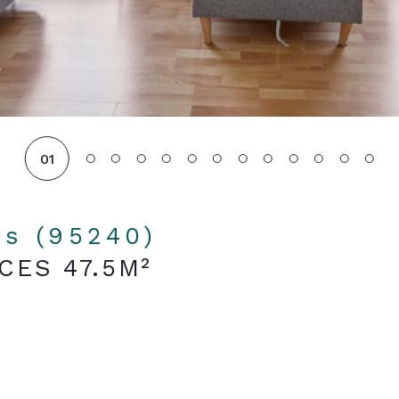
01
is (95240)
CES 47.5M²