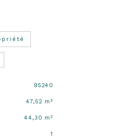
opriété
95240
47,52 m²
44,30 m²
1