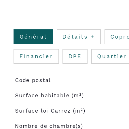
Général
Détails +
Copr
Financier
DPE
Quartier
TRAD_SIROCCO_Caracteristique
Valeurs
Code postal
Surface habitable (m²)
Surface loi Carrez (m²)
Nombre de chambre(s)