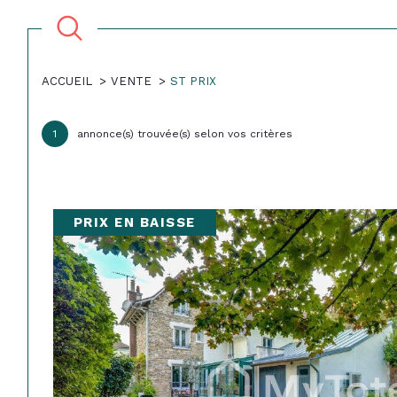
ACCUEIL
VENTE
ST PRIX
Acheter
Lo
1
annonce(s) trouvée(s) selon vos critères
TYPE DE BIEN
de l'ancien
à l'a
du neuf
en sa
95390 - Saint-Prix
PRIX EN BAISSE
de l'immo pro
de l