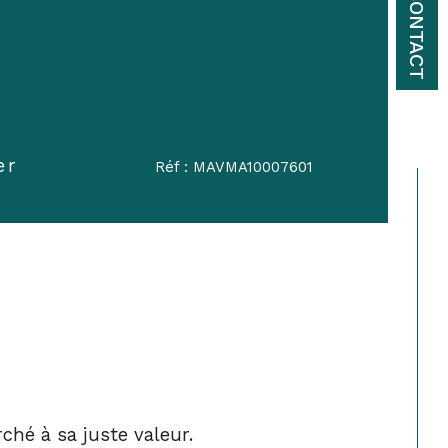
CONTACT
er
Réf : MAVMA10007601
ché à sa juste valeur.