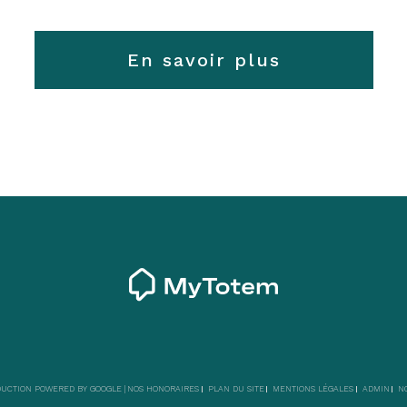
En savoir plus
ADUCTION POWERED BY GOOGLE |
NOS HONORAIRES
PLAN DU SITE
MENTIONS LÉGALES
ADMIN
N