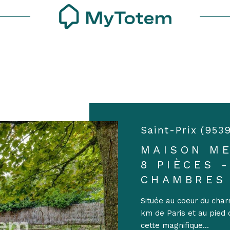
Voir les
1
annonces
uer
Estimer
1
LOCALISATION
BUDGET
nnée
isonnier
Saint-Prix (953
'immo pro
MAISON ME
8 PIÈCES -
CHAMBRES
Située au coeur du char
km de Paris et au pied
cette magnifique...