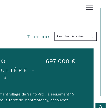
Trier par
Les plus récentes
Filtrer
Réinitialiser les filtres
697 000 €
90)
ULIÈRE -
 6
mant village de Saint-Prix , à seulement 15
 de la forêt de Montmorency, découvrez