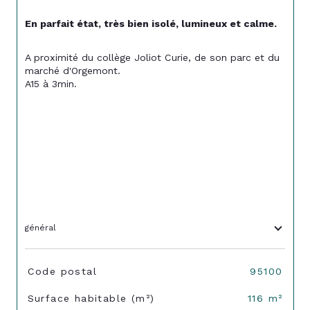
En parfait état, très bien isolé, lumineux et calme.
A proximité du collège Joliot Curie, de son parc et du 
marché d'Orgemont.
A15 à 3min.
général
TRAD_SIROCCO_Caracteristique
Valeurs
Code postal
95100
Surface habitable (m²)
116 m²