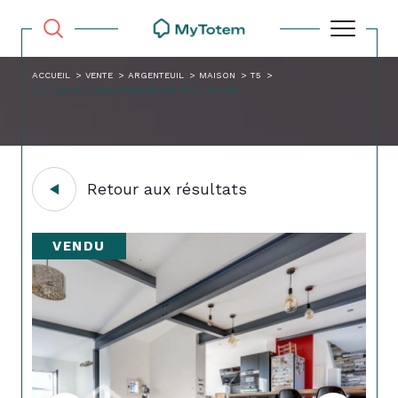
ACCUEIL
VENTE
ARGENTEUIL
MAISON
T5
RUE DES BRETONS MAISON116M AVEC JARDIN
Retour aux résultats
VENDU