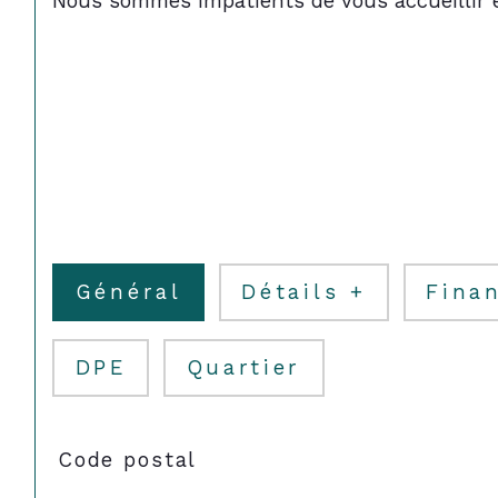
Nous sommes impatients de vous accueillir et
Général
Détails +
Finan
DPE
Quartier
TRAD_SIROCCO_Caracteristique
Valeurs
Code postal