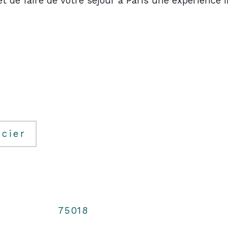
 de faire de votre séjour à Paris une expérience i
cier
75018