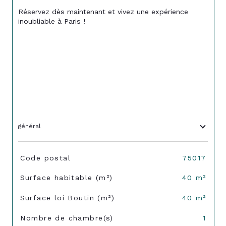
Réservez dès maintenant et vivez une expérience 
inoubliable à Paris !
général
TRAD_SIROCCO_Caracteristique
Valeurs
Code postal
75017
Surface habitable (m²)
40 m²
Surface loi Boutin (m²)
40 m²
Nombre de chambre(s)
1