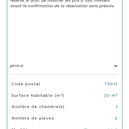
réserve le droit de modifier les prix à tout moment 
avant la confirmation de la réservation sans préavis.
général
TRAD_SIROCCO_Caracteristique
Valeurs
Code postal
75013
Surface habitable (m²)
30 m²
Nombre de chambre(s)
1
Nombre de pièces
2