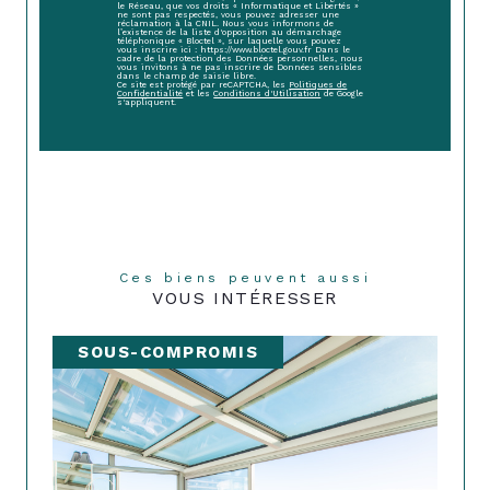
le Réseau, que vos droits « Informatique et Libertés »
ne sont pas respectés, vous pouvez adresser une
réclamation à la CNIL. Nous vous informons de
l’existence de la liste d'opposition au démarchage
téléphonique « Bloctel », sur laquelle vous pouvez
vous inscrire ici : https://www.bloctel.gouv.fr Dans le
cadre de la protection des Données personnelles, nous
vous invitons à ne pas inscrire de Données sensibles
dans le champ de saisie libre.
Ce site est protégé par reCAPTCHA, les
Politiques de
Confidentialité
et les
Conditions d'Utilisation
de Google
s'appliquent.
Ces biens peuvent aussi
VOUS INTÉRESSER
SOUS-COMPROMIS