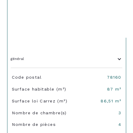
général
TRAD_SIROCCO_Caracteristique
Valeurs
Code postal
78160
Surface habitable (m²)
87 m²
Surface loi Carrez (m²)
86,51 m²
Nombre de chambre(s)
3
Nombre de pièces
4