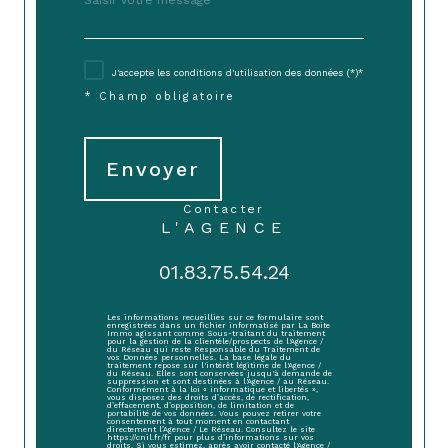
J'accepte les conditions d'utilisation des données (*)*
* Champ obligatoire
Envoyer
contacter
L'AGENCE
01.83.75.54.24
Les informations recueillies sur ce formulaire sont
enregistrées dans un fichier informatisé par La Boite
Immo agissant comme Sous-traitant du traitement
pour la gestion de la clientèle/prospects de l'Agence /
du Réseau qui reste Responsable du Traitement de
vos Données personnelles. La base légale du
traitement repose sur l'intérêt légitime de l'Agence /
du Réseau. Elles sont conservées jusqu'à demande de
suppression et sont destinées à l'Agence / au Réseau.
Conformément à la loi « informatique et libertés »,
vous disposez des droits d’accès, de rectification,
d’effacement, d’opposition, de limitation et de
portabilité de vos données. Vous pouvez retirer votre
consentement à tout moment en contactant
directement l’Agence / Le Réseau. Consultez le site
https://cnil.fr/fr pour plus d’informations sur vos
droits. Si vous estimez, après avoir contacté l'Agence /