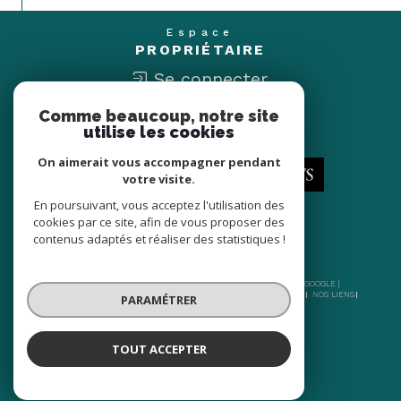
Espace
PROPRIÉTAIRE
Se connecter
Comme beaucoup, notre site
Nous
utilise les cookies
ADHÉRONS
On aimerait vous accompagner pendant
votre visite.
En poursuivant, vous acceptez l'utilisation des
cookies par ce site, afin de vous proposer des
contenus adaptés et réaliser des statistiques !
© 2026 | TOUS DROITS RÉSERVÉS | TRADUCTION POWERED BY GOOGLE |
NOS HONORAIRES
PLAN DU SITE
MENTIONS LÉGALES
ADMIN
NOS LIENS
PARAMÉTRER
POLITIQUE RGPD
COOKIES
TOUT ACCEPTER