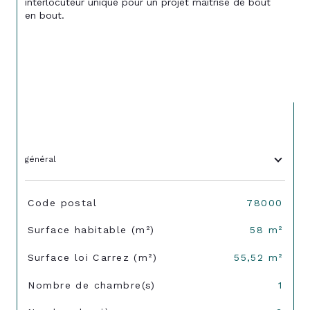
interlocuteur unique pour un projet maîtrisé de bout 
en bout.
général
TRAD_SIROCCO_Caracteristique
Valeurs
Code postal
78000
Surface habitable (m²)
58 m²
Surface loi Carrez (m²)
55,52 m²
Nombre de chambre(s)
1