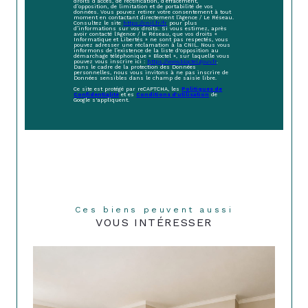
droits d’accès, de rectification, d’effacement,
d’opposition, de limitation et de portabilité de vos
données. Vous pouvez retirer votre consentement à tout
moment en contactant directement l’Agence / Le Réseau.
Consultez le site
https://cnil.fr/fr
pour plus
d’informations sur vos droits. Si vous estimez, après
avoir contacté l'Agence / le Réseau, que vos droits «
Informatique et Libertés » ne sont pas respectés, vous
pouvez adresser une réclamation à la CNIL. Nous vous
informons de l’existence de la liste d'opposition au
démarchage téléphonique « Bloctel », sur laquelle vous
pouvez vous inscrire ici :
https://www.bloctel.gouv.fr
.
Dans le cadre de la protection des Données
personnelles, nous vous invitons à ne pas inscrire de
Données sensibles dans le champ de saisie libre.
Ce site est protégé par reCAPTCHA, les
Politiques de
Confidentialité
et es
Conditions d'utilisation
de
Google s'appliquent.
Ces biens peuvent aussi
VOUS INTÉRESSER