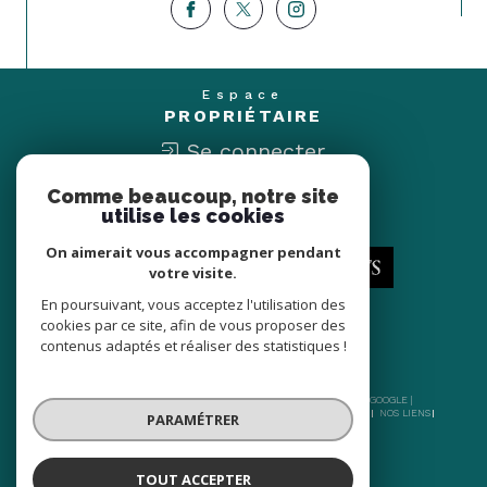
Espace
PROPRIÉTAIRE
Se connecter
Comme beaucoup, notre site
Nous
utilise les cookies
ADHÉRONS
On aimerait vous accompagner pendant
votre visite.
En poursuivant, vous acceptez l'utilisation des
cookies par ce site, afin de vous proposer des
contenus adaptés et réaliser des statistiques !
© 2026 | TOUS DROITS RÉSERVÉS | TRADUCTION POWERED BY GOOGLE |
NOS HONORAIRES
PLAN DU SITE
MENTIONS LÉGALES
ADMIN
NOS LIENS
PARAMÉTRER
POLITIQUE RGPD
COOKIES
TOUT ACCEPTER