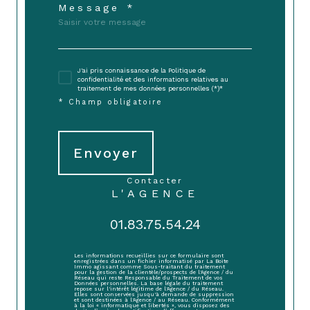
Message *
J'ai pris connaissance de la Politique de
confidentialité et des informations relatives au
traitement de mes données personnelles (*)*
* Champ obligatoire
Envoyer
contacter
L'AGENCE
01.83.75.54.24
Les informations recueillies sur ce formulaire sont
enregistrées dans un fichier informatisé par La Boite
Immo agissant comme Sous-traitant du traitement
pour la gestion de la clientèle/prospects de l'Agence / du
Réseau qui reste Responsable du Traitement de vos
Données personnelles. La base légale du traitement
repose sur l'intérêt légitime de l'Agence / du Réseau.
Elles sont conservées jusqu'à demande de suppression
et sont destinées à l'Agence / au Réseau. Conformément
à la loi « informatique et libertés », vous disposez des