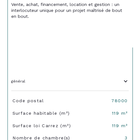
Vente, achat, financement, location et gestion : un 
interlocuteur unique pour un projet maîtrisé de bout 
en bout.
général
TRAD_SIROCCO_Caracteristique
Valeurs
Code postal
78000
Surface habitable (m²)
119 m²
Surface loi Carrez (m²)
119 m²
Nombre de chambre(s)
3