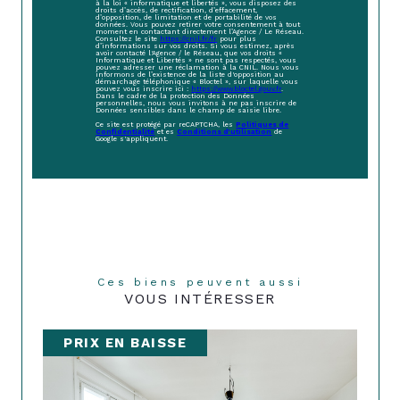
à la loi « informatique et libertés », vous disposez des
droits d’accès, de rectification, d’effacement,
d’opposition, de limitation et de portabilité de vos
données. Vous pouvez retirer votre consentement à tout
moment en contactant directement l’Agence / Le Réseau.
Consultez le site
https://cnil.fr/fr
pour plus
d’informations sur vos droits. Si vous estimez, après
avoir contacté l'Agence / le Réseau, que vos droits «
Informatique et Libertés » ne sont pas respectés, vous
pouvez adresser une réclamation à la CNIL. Nous vous
informons de l’existence de la liste d'opposition au
démarchage téléphonique « Bloctel », sur laquelle vous
pouvez vous inscrire ici :
https://www.bloctel.gouv.fr
.
Dans le cadre de la protection des Données
personnelles, nous vous invitons à ne pas inscrire de
Données sensibles dans le champ de saisie libre.
Ce site est protégé par reCAPTCHA, les
Politiques de
Confidentialité
et es
Conditions d'utilisation
de
Google s'appliquent.
Ces biens peuvent aussi
VOUS INTÉRESSER
PRIX EN BAISSE