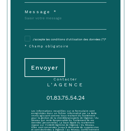
Message *
J'accepte les conditions d'utilisation des données (*)*
* Champ obligatoire
Envoyer
contacter
L'AGENCE
01.83.75.54.24
Les informations recueillies sur ce formulaire sont
enregistrées dans un fichier informatisé par La Boite
Immo agissant comme Sous-traitant du traitement
pour la gestion de la clientèle/prospects de l'Agence / du
Réseau qui reste Responsable du Traitement de vos
Données personnelles. La base légale du traitement
repose sur l'intérêt légitime de l'Agence / du Réseau.
Elles sont conservées jusqu'à demande de suppression
et sont destinées à l'Agence / au Réseau. Conformément