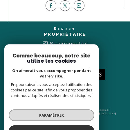
Espace
PROPRIÉTAIRE
Se connecter
Comme beaucoup, notre site
Nous
utilise les cookies
ADHÉRONS
On aimerait vous accompagner pendant
votre visite.
En poursuivant, vous acceptez l'utilisation des
cookies par ce site, afin de vous proposer des
contenus adaptés et réaliser des statistiques !
© 2026 | TOUS DROITS RÉSERVÉS | TRADUCTION POWERED BY GOOGLE |
NOS HONORAIRES
PLAN DU SITE
MENTIONS LÉGALES
ADMIN
NOS LIENS
PARAMÉTRER
POLITIQUE RGPD
COOKIES