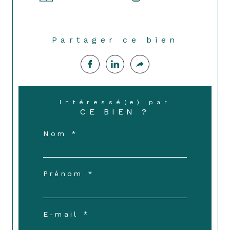
Partager ce bien
Intéressé(e) par
CE BIEN ?
Nom *
Prénom *
E-mail *