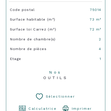
TRAD_SIROCCO_Caracteristique
Valeurs
Code postal
75014
Surface habitable (m²)
73 m²
Surface loi Carrez (m²)
72 m²
Nombre de chambre(s)
2
Nombre de pièces
4
Etage
1
Nos
OUTILS
Sélectionner
Calculatrice
Imprimer