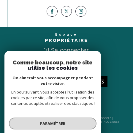
Espace
PROPRIÉTAIRE
Se connecter
Comme beaucoup, notre site
Nous
utilise les cookies
ADHÉRONS
On aimerait vous accompagner pendant
votre visite.
En poursuivant, vous acceptez l'utilisation des
cookies par ce site, afin de vous proposer des
contenus adaptés et réaliser des statistiques !
© 2026 | TOUS DROITS RÉSERVÉS | TRADUCTION POWERED BY GOOGLE |
NOS HONORAIRES
PLAN DU SITE
MENTIONS LÉGALES
ADMIN
NOS LIENS
PARAMÉTRER
POLITIQUE RGPD
COOKIES