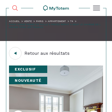
ACCUEIL
VENTE
PARIS
APPARTEMENT
T4
PARIS 14EME PIERRE DE TAILLE 4 PIECES REFAIT A NEUF LE CHARME DE L
ANCIEN SANS LES TRAVAUX
Retour aux résultats
EXCLUSIF
NOUVEAUTÉ