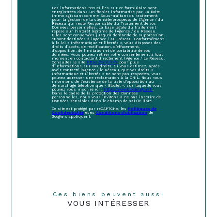
Les informations recueillies sur ce formulaire sont
enregistrées dans un fichier informatisé par La Boite
Immo agissant comme Sous-traitant du traitement
pour la gestion de la clientèle/prospects de l'Agence / du
Réseau qui reste Responsable du Traitement de vos
Données personnelles. La base légale du traitement
repose sur l'intérêt légitime de l'Agence / du Réseau.
Elles sont conservées jusqu'à demande de suppression
et sont destinées à l'Agence / au Réseau. Conformément
à la loi « informatique et libertés », vous disposez des
droits d’accès, de rectification, d’effacement,
d’opposition, de limitation et de portabilité de vos
données. Vous pouvez retirer votre consentement à tout
moment en contactant directement l’Agence / Le Réseau.
Consultez le site
https://cnil.fr/fr
pour plus
d’informations sur vos droits. Si vous estimez, après
avoir contacté l'Agence / le Réseau, que vos droits «
Informatique et Libertés » ne sont pas respectés, vous
pouvez adresser une réclamation à la CNIL. Nous vous
informons de l’existence de la liste d'opposition au
démarchage téléphonique « Bloctel », sur laquelle vous
pouvez vous inscrire ici :
https://www.bloctel.gouv.fr
.
Dans le cadre de la protection des Données
personnelles, nous vous invitons à ne pas inscrire de
Données sensibles dans le champ de saisie libre.
Ce site est protégé par reCAPTCHA, les
Politiques de
Confidentialité
et es
Conditions d'utilisation
de
Google s'appliquent.
Ces biens peuvent aussi
VOUS INTÉRESSER