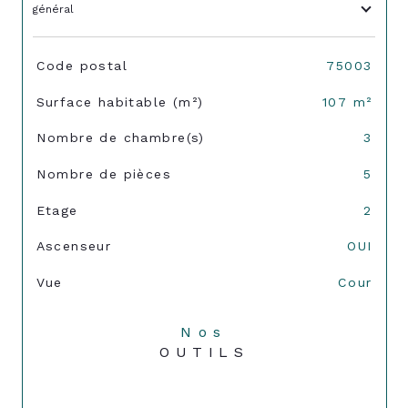
général
TRAD_SIROCCO_Caracteristique
Valeurs
Code postal
75003
Surface habitable (m²)
107 m²
Nombre de chambre(s)
3
Nombre de pièces
5
Etage
2
Ascenseur
OUI
Vue
Cour
Nos
OUTILS