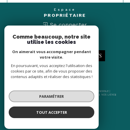
Espace
PROPRIÉTAIRE
Se connecter
Comme beaucoup, notre site
Nous
utilise les cookies
ADHÉRONS
On aimerait vous accompagner pendant
votre visite.
En poursuivant, vous acceptez l'utilisation des
cookies par ce site, afin de vous proposer des
contenus adaptés et réaliser des statistiques !
© 2026 | TOUS DROITS RÉSERVÉS | TRADUCTION POWERED BY GOOGLE |
NOS HONORAIRES
PLAN DU SITE
MENTIONS LÉGALES
ADMIN
NOS LIENS
PARAMÉTRER
POLITIQUE RGPD
COOKIES
TOUT ACCEPTER