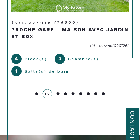
Sartrouville (78500)
PROCHE GARE - MAISON AVEC JARDIN
ET BOX
réf : mavma10007261
4
3
Pièce(s)
Chambre(s)
1
Salle(s) de bain
02
CONTACT