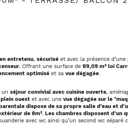
00M² - TERRASSE/ BALCON 
ien entretenu
, 
sécurisé
 et avec la présence d’une 
censeur
. Offrant une surface de 
89,09 m² loi Carr
encement optimisé
 et sa 
vue dégagée
.
 un 
séjour convivial avec cuisine ouverte
, aménag
 plein ouest
 et avec une 
vue dégagée sur le "maq
 parentale dispose de sa propre salle d’eau et d’
extérieur de 8m²
. 
Les chambres disposent d’un q
 buanderie avec wc ainsi qu’un second wc séparé 