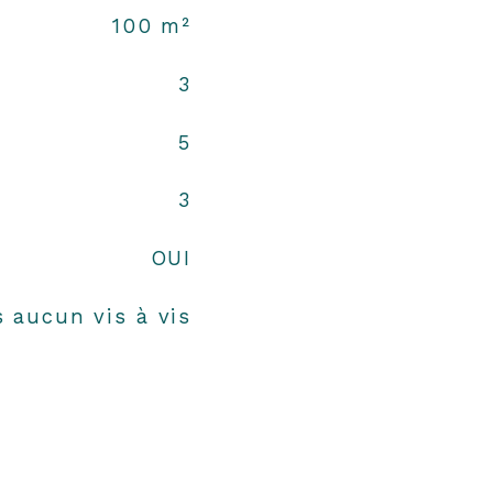
100 m²
3
5
3
OUI
 aucun vis à vis