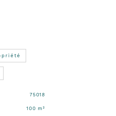
opriété
75018
100 m²