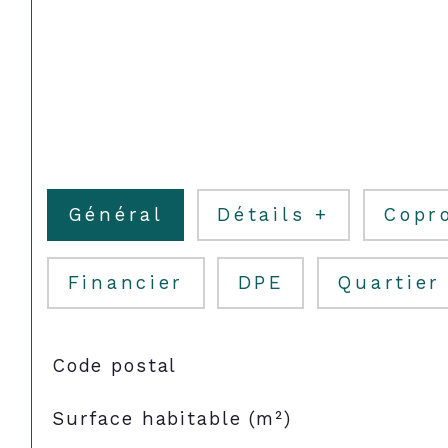
Général
Détails +
Copr
Financier
DPE
Quartier
TRAD_SIROCCO_Caracteristique
Valeurs
Code postal
Surface habitable (m²)