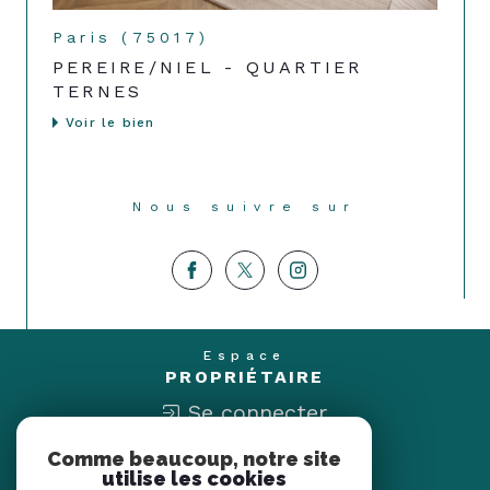
Paris (75017)
PEREIRE/NIEL - QUARTIER
TERNES
Voir le bien
Nous suivre sur
Espace
PROPRIÉTAIRE
Se connecter
Comme beaucoup, notre site
Nous
utilise les cookies
ADHÉRONS