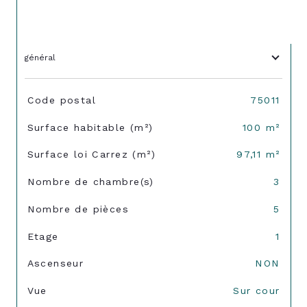
général
TRAD_SIROCCO_Caracteristique
Valeurs
Code postal
75011
Surface habitable (m²)
100 m²
Surface loi Carrez (m²)
97,11 m²
Nombre de chambre(s)
3
Nombre de pièces
5
Etage
1
Ascenseur
NON
Vue
Sur cour