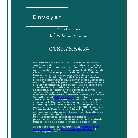
Envoyer
contacter
L'AGENCE
01.83.75.54.24
Les informations recueillies sur ce formulaire sont
enregistrées dans un fichier informatisé par La Boite
Immo agissant comme Sous-traitant du traitement
pour la gestion de la clientèle/prospects de l'Agence / du
Réseau qui reste Responsable du Traitement de vos
Données personnelles. La base légale du traitement
repose sur l'intérêt légitime de l'Agence / du Réseau.
Elles sont conservées jusqu'à demande de suppression
et sont destinées à l'Agence / au Réseau. Conformément
à la loi « informatique et libertés », vous disposez des
droits d’accès, de rectification, d’effacement,
d’opposition, de limitation et de portabilité de vos
données. Vous pouvez retirer votre consentement à tout
moment en contactant directement l’Agence / Le Réseau.
Consultez le site
https://cnil.fr/fr
pour plus
d’informations sur vos droits. Si vous estimez, après
avoir contacté l'Agence / le Réseau, que vos droits «
Informatique et Libertés » ne sont pas respectés, vous
pouvez adresser une réclamation à la CNIL. Nous vous
informons de l’existence de la liste d'opposition au
démarchage téléphonique « Bloctel », sur laquelle vous
pouvez vous inscrire ici :
https://www.bloctel.gouv.fr
.
Dans le cadre de la protection des Données
personnelles, nous vous invitons à ne pas inscrire de
Données sensibles dans le champ de saisie libre.
Ce site est protégé par reCAPTCHA, les
Politiques de
Confidentialité
et es
Conditions d'utilisation
de
Google s'appliquent.