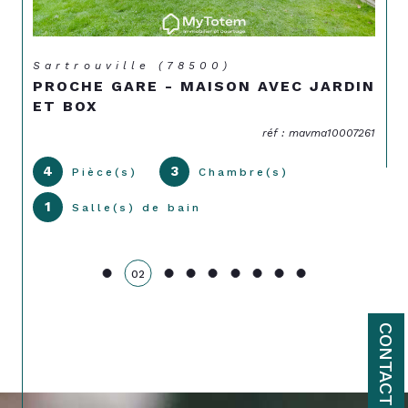
Sartrouville (78500)
PROCHE GARE - MAISON AVEC JARDIN
ET BOX
réf : mavma10007261
4
3
Pièce(s)
Chambre(s)
1
Salle(s) de bain
02
CONTACT