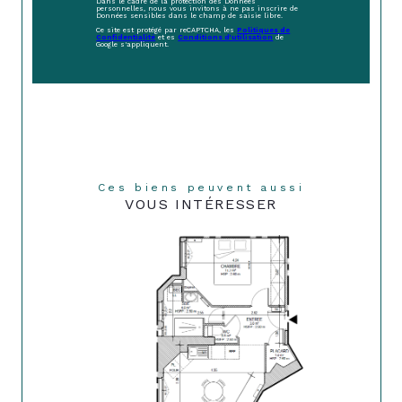
Dans le cadre de la protection des Données
personnelles, nous vous invitons à ne pas inscrire de
Données sensibles dans le champ de saisie libre.
Ce site est protégé par reCAPTCHA, les
Politiques de
Confidentialité
et es
Conditions d'utilisation
de
Google s'appliquent.
Ces biens peuvent aussi
VOUS INTÉRESSER