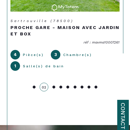
Sartrouville (78500)
PROCHE GARE - MAISON AVEC JARDIN
ET BOX
réf : mavma10007261
4
3
Pièce(s)
Chambre(s)
1
Salle(s) de bain
02
CONTACT