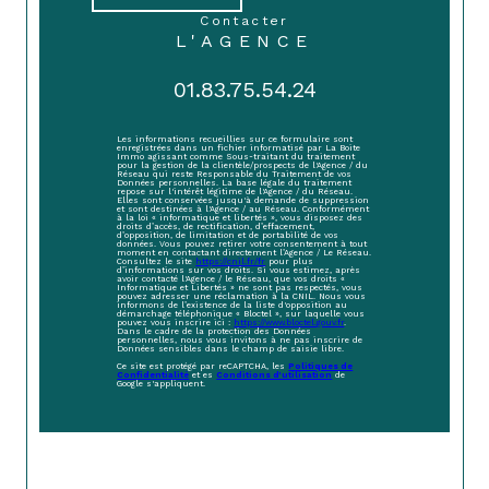
contacter
L'AGENCE
01.83.75.54.24
Les informations recueillies sur ce formulaire sont
enregistrées dans un fichier informatisé par La Boite
Immo agissant comme Sous-traitant du traitement
pour la gestion de la clientèle/prospects de l'Agence / du
Réseau qui reste Responsable du Traitement de vos
Données personnelles. La base légale du traitement
repose sur l'intérêt légitime de l'Agence / du Réseau.
Elles sont conservées jusqu'à demande de suppression
et sont destinées à l'Agence / au Réseau. Conformément
à la loi « informatique et libertés », vous disposez des
droits d’accès, de rectification, d’effacement,
d’opposition, de limitation et de portabilité de vos
données. Vous pouvez retirer votre consentement à tout
moment en contactant directement l’Agence / Le Réseau.
Consultez le site
https://cnil.fr/fr
pour plus
d’informations sur vos droits. Si vous estimez, après
avoir contacté l'Agence / le Réseau, que vos droits «
Informatique et Libertés » ne sont pas respectés, vous
pouvez adresser une réclamation à la CNIL. Nous vous
informons de l’existence de la liste d'opposition au
démarchage téléphonique « Bloctel », sur laquelle vous
pouvez vous inscrire ici :
https://www.bloctel.gouv.fr
.
Dans le cadre de la protection des Données
personnelles, nous vous invitons à ne pas inscrire de
Données sensibles dans le champ de saisie libre.
Ce site est protégé par reCAPTCHA, les
Politiques de
Confidentialité
et es
Conditions d'utilisation
de
Google s'appliquent.