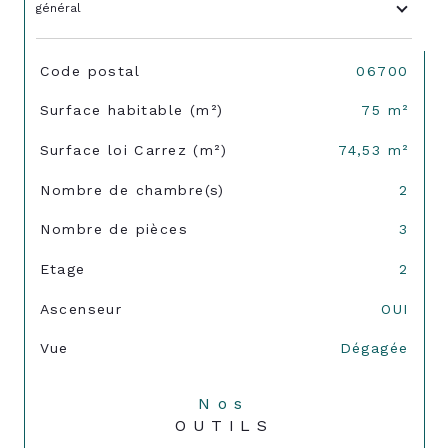
général
TRAD_SIROCCO_Caracteristique
Valeurs
Code postal
06700
Surface habitable (m²)
75 m²
Surface loi Carrez (m²)
74,53 m²
Nombre de chambre(s)
2
Nombre de pièces
3
Etage
2
Ascenseur
OUI
Vue
Dégagée
Nos
OUTILS