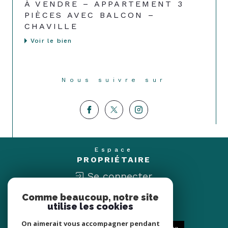
À VENDRE – APPARTEMENT 3
PIÈCES AVEC BALCON –
CHAVILLE
Voir le bien
Nous suivre sur
Espace
PROPRIÉTAIRE
Se connecter
Comme beaucoup, notre site
Nous
utilise les cookies
ADHÉRONS
On aimerait vous accompagner pendant