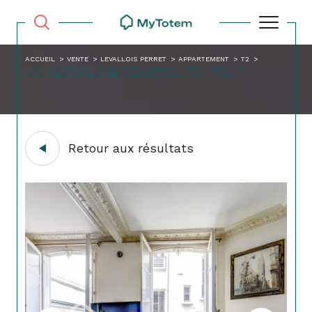
ACCUEIL
VENTE
LEVALLOIS PERRET
APPARTEMENT
T2
LEVALLOIS PERRET LOUISE MICHEL ELEGANT APPARTEMENT DE
CARACTERE A REINVENTER 2 3 PIECES CALME ABSOLU SUR
Retour aux résultats