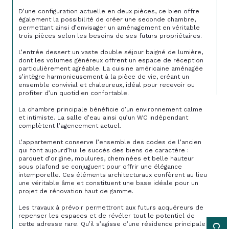
D’une configuration actuelle en deux pièces, ce bien offre 
également la possibilité de créer une seconde chambre, 
permettant ainsi d’envisager un aménagement en véritable 
trois pièces selon les besoins de ses futurs propriétaires.
L’entrée dessert un vaste double séjour baigné de lumière, 
dont les volumes généreux offrent un espace de réception 
particulièrement agréable. La cuisine américaine aménagée 
s’intègre harmonieusement à la pièce de vie, créant un 
ensemble convivial et chaleureux, idéal pour recevoir ou 
profiter d’un quotidien confortable.
La chambre principale bénéficie d’un environnement calme 
et intimiste. La salle d’eau ainsi qu’un WC indépendant 
complètent l’agencement actuel.
L’appartement conserve l’ensemble des codes de l’ancien 
qui font aujourd’hui le succès des biens de caractère : 
parquet d’origine, moulures, cheminées et belle hauteur 
sous plafond se conjuguent pour offrir une élégance 
intemporelle. Ces éléments architecturaux confèrent au lieu 
une véritable âme et constituent une base idéale pour un 
projet de rénovation haut de gamme.
Les travaux à prévoir permettront aux futurs acquéreurs de 
repenser les espaces et de révéler tout le potentiel de 
cette adresse rare. Qu’il s’agisse d’une résidence principale 