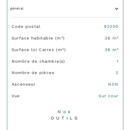
général
TRAD_SIROCCO_Caracteristique
Valeurs
Code postal
92300
Surface habitable (m²)
38 m²
Surface loi Carrez (m²)
38 m²
Nombre de chambre(s)
1
Nombre de pièces
2
Ascenseur
NON
Vue
Sur cour
Nos
OUTILS