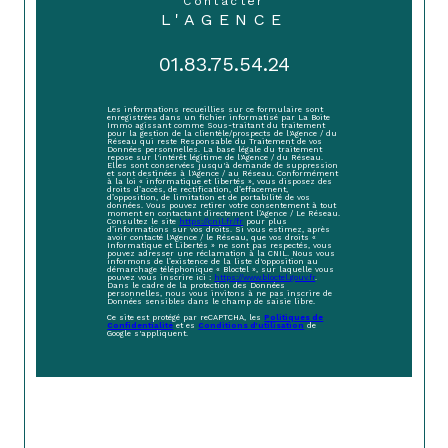
contacter
L'AGENCE
01.83.75.54.24
Les informations recueillies sur ce formulaire sont
enregistrées dans un fichier informatisé par La Boite
Immo agissant comme Sous-traitant du traitement
pour la gestion de la clientèle/prospects de l'Agence / du
Réseau qui reste Responsable du Traitement de vos
Données personnelles. La base légale du traitement
repose sur l'intérêt légitime de l'Agence / du Réseau.
Elles sont conservées jusqu'à demande de suppression
et sont destinées à l'Agence / au Réseau. Conformément
à la loi « informatique et libertés », vous disposez des
droits d’accès, de rectification, d’effacement,
d’opposition, de limitation et de portabilité de vos
données. Vous pouvez retirer votre consentement à tout
moment en contactant directement l’Agence / Le Réseau.
Consultez le site
https://cnil.fr/fr
pour plus
d’informations sur vos droits. Si vous estimez, après
avoir contacté l'Agence / le Réseau, que vos droits «
Informatique et Libertés » ne sont pas respectés, vous
pouvez adresser une réclamation à la CNIL. Nous vous
informons de l’existence de la liste d'opposition au
démarchage téléphonique « Bloctel », sur laquelle vous
pouvez vous inscrire ici :
https://www.bloctel.gouv.fr
.
Dans le cadre de la protection des Données
personnelles, nous vous invitons à ne pas inscrire de
Données sensibles dans le champ de saisie libre.
Ce site est protégé par reCAPTCHA, les
Politiques de
Confidentialité
et es
Conditions d'utilisation
de
Google s'appliquent.